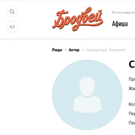
Киноиндуст
Афиша
ҚЗ
Люди
Актер
Сальваторе Эспозито
С
Пр
Жа
Ко
Пе
По