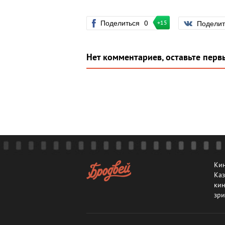
Поделиться
0
Подели
+15
Нет комментариев, оставьте перв
Кин
Каз
кин
зри