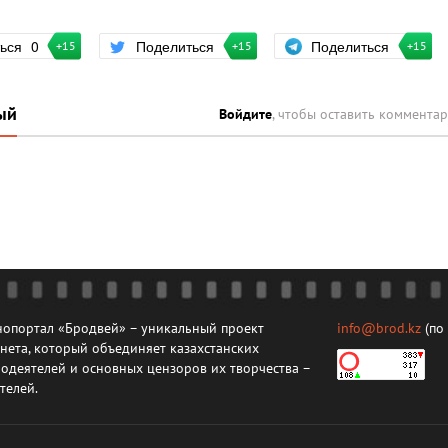
Поделиться
ться
0
Поделиться
+15
+15
+15
ый
Войдите
, чтобы оставить коммента
опортал «Бродвей» – уникальный проект
info@brod.kz
(по
нета, который объединяет казахстанских
одеятелей и основных цензоров их творчества –
телей.