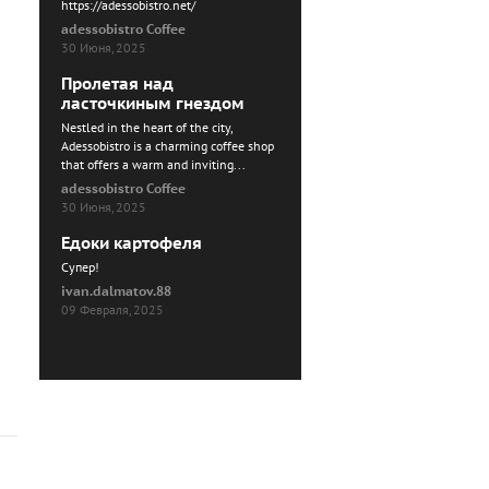
https://adessobistro.net/
adessobistro Coffee
30 Июня, 2025
Пролетая над
ласточкиным гнездом
Nestled in the heart of the city,
Adessobistro is a charming coffee shop
that offers a warm and inviting...
adessobistro Coffee
30 Июня, 2025
Едоки картофеля
Cупер!
ivan.dalmatov.88
09 Февраля, 2025