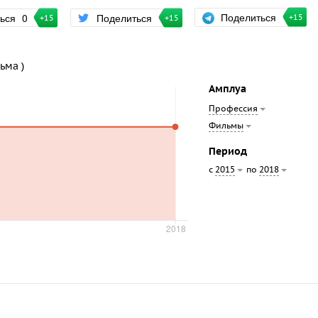
Поделиться
ться
0
Поделиться
+15
+15
+15
ьма )
Амплуа
Профессия
Фильмы
Период
с
по
2015
2018