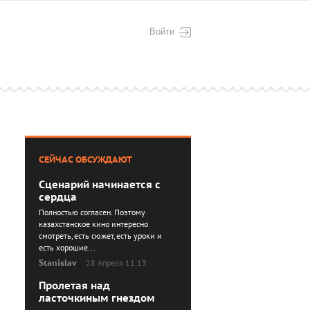
Войти
СЕЙЧАС ОБСУЖДАЮТ
Сценарий начинается с
сердца
Полностью согласен. Поэтому
казахстанское кино интересно
смотреть, есть сюжет, есть уроки и
есть хорошие...
Stanislav
28 Апреля 11:13
Пролетая над
ласточкиным гнездом