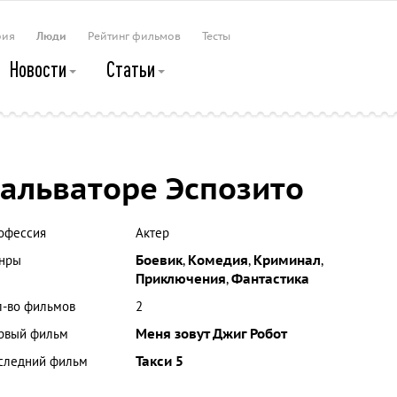
рия
Люди
Рейтинг фильмов
Тесты
Новости
Статьи
альваторе Эспозито
офессия
Актер
нры
Боевик
,
Комедия
,
Криминал
,
Приключения
,
Фантастика
л-во фильмов
2
рвый фильм
Меня зовут Джиг Робот
следний фильм
Такси 5