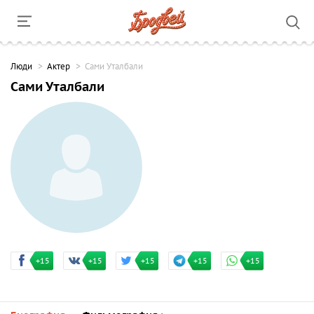
Люди
Актер
Сами Уталбали
Сами Уталбали
+15
+15
+15
+15
+15