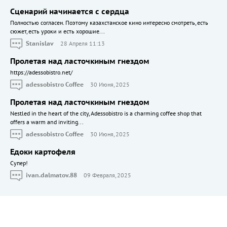
Сценарий начинается с сердца
Полностью согласен. Поэтому казахстанское кино интересно смотреть, есть
сюжет, есть уроки и есть хорошие...
Stanislav
28 Апреля 11:13
Пролетая над ласточкиным гнездом
https://adessobistro.net/
adessobistro Coffee
30 Июня, 2025
Пролетая над ласточкиным гнездом
Nestled in the heart of the city, Adessobistro is a charming coffee shop that
offers a warm and inviting...
adessobistro Coffee
30 Июня, 2025
Едоки картофеля
Cупер!
ivan.dalmatov.88
09 Февраля, 2025