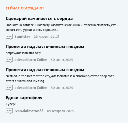
СЕЙЧАС ОБСУЖДАЮТ
Сценарий начинается с сердца
Полностью согласен. Поэтому казахстанское кино интересно смотреть, есть
сюжет, есть уроки и есть хорошие...
Stanislav
28 Апреля 11:13
Пролетая над ласточкиным гнездом
https://adessobistro.net/
adessobistro Coffee
30 Июня, 2025
Пролетая над ласточкиным гнездом
Nestled in the heart of the city, Adessobistro is a charming coffee shop that
offers a warm and inviting...
adessobistro Coffee
30 Июня, 2025
Едоки картофеля
Cупер!
ivan.dalmatov.88
09 Февраля, 2025