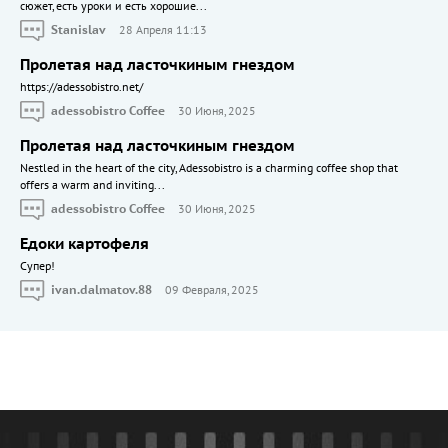
сюжет, есть уроки и есть хорошие...
Stanislav
28 Апреля 11:13
Пролетая над ласточкиным гнездом
https://adessobistro.net/
adessobistro Coffee
30 Июня, 2025
Пролетая над ласточкиным гнездом
Nestled in the heart of the city, Adessobistro is a charming coffee shop that
offers a warm and inviting...
adessobistro Coffee
30 Июня, 2025
Едоки картофеля
Cупер!
ivan.dalmatov.88
09 Февраля, 2025