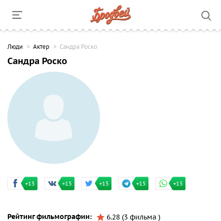
Люди
Актер
Сандра Роско
Сандра Роско
+15
+15
+15
+15
+15
Рейтинг фильмографии:
6.28 (3 фильма )