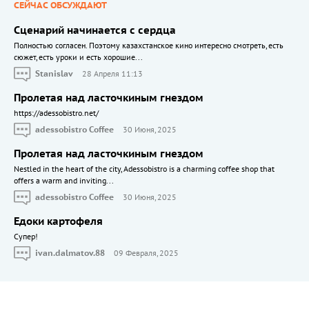
СЕЙЧАС ОБСУЖДАЮТ
Сценарий начинается с сердца
Полностью согласен. Поэтому казахстанское кино интересно смотреть, есть
сюжет, есть уроки и есть хорошие...
Stanislav
28 Апреля 11:13
Пролетая над ласточкиным гнездом
https://adessobistro.net/
adessobistro Coffee
30 Июня, 2025
Пролетая над ласточкиным гнездом
Nestled in the heart of the city, Adessobistro is a charming coffee shop that
offers a warm and inviting...
adessobistro Coffee
30 Июня, 2025
Едоки картофеля
Cупер!
ivan.dalmatov.88
09 Февраля, 2025