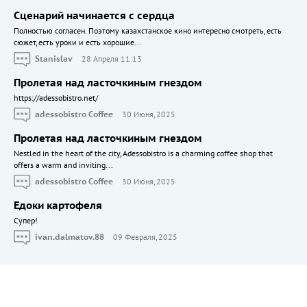
Сценарий начинается с сердца
Полностью согласен. Поэтому казахстанское кино интересно смотреть, есть
сюжет, есть уроки и есть хорошие...
Stanislav
28 Апреля 11:13
Пролетая над ласточкиным гнездом
https://adessobistro.net/
adessobistro Coffee
30 Июня, 2025
Пролетая над ласточкиным гнездом
Nestled in the heart of the city, Adessobistro is a charming coffee shop that
offers a warm and inviting...
adessobistro Coffee
30 Июня, 2025
Едоки картофеля
Cупер!
ivan.dalmatov.88
09 Февраля, 2025