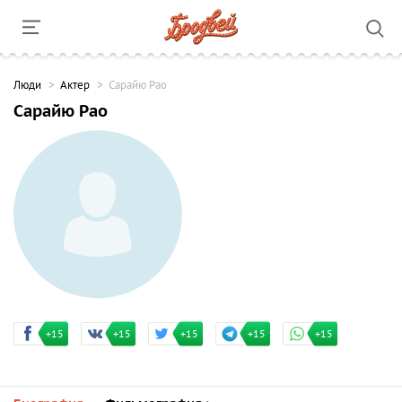
Люди
Актер
Сарайю Рао
Сарайю Рао
+15
+15
+15
+15
+15