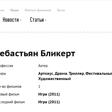
рия
Люди
Рейтинг фильмов
Тесты
Новости
Статьи
ебастьян Бликерт
офессия
Актер
нры
Артхаус
,
Драма
,
Триллер
,
Фестивальны
Художественный
л-во фильмов
1
рвый фильм
Игра (2011)
следний фильм
Игра (2011)