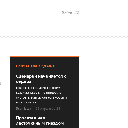
Войти
СЕЙЧАС ОБСУЖДАЮТ
Сценарий начинается с
сердца
й
,
Полностью согласен. Поэтому
казахстанское кино интересно
смотреть, есть сюжет, есть уроки и
есть хорошие...
Stanislav
28 Апреля 11:13
Пролетая над
ласточкиным гнездом