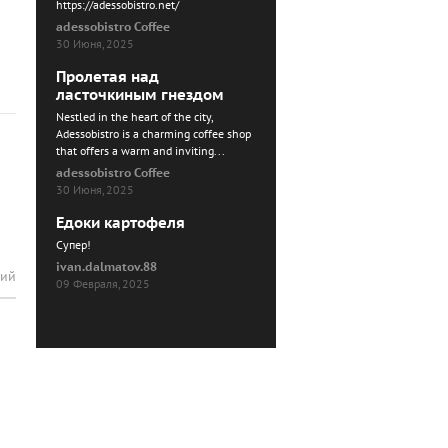
https://adessobistro.net/
adessobistro Coffee
30 Июня, 2025
Пролетая над
ласточкиным гнездом
Nestled in the heart of the city,
Adessobistro is a charming coffee shop
that offers a warm and inviting...
adessobistro Coffee
30 Июня, 2025
Едоки картофеля
Cупер!
ivan.dalmatov.88
рий
09 Февраля, 2025