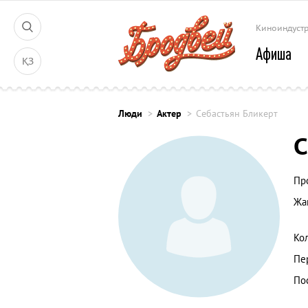
Киноиндуст
Афиша
ҚЗ
Люди
Актер
Себастьян Бликерт
С
Пр
Жа
Ко
Пе
По