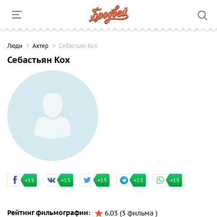
Люди
Актер
Себастьян Кох
Себастьян Кох
+15
+15
+15
+15
+15
Рейтинг фильмографии:
6.03 (3 фильма )