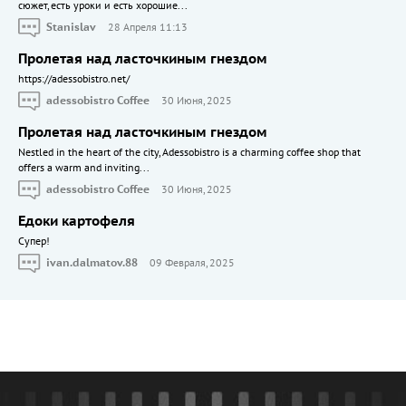
сюжет, есть уроки и есть хорошие...
Stanislav
28 Апреля 11:13
Пролетая над ласточкиным гнездом
https://adessobistro.net/
adessobistro Coffee
30 Июня, 2025
Пролетая над ласточкиным гнездом
Nestled in the heart of the city, Adessobistro is a charming coffee shop that
offers a warm and inviting...
adessobistro Coffee
30 Июня, 2025
Едоки картофеля
Cупер!
ivan.dalmatov.88
09 Февраля, 2025