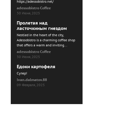
https://adessobistro.net/
adessobistro Coffee
30 Июня, 2025
Пролетая над
ласточкиным гнездом
Nestled in the heart of the city,
Adessobistro is a charming coffee shop
that offers a warm and inviting...
adessobistro Coffee
30 Июня, 2025
Едоки картофеля
Cупер!
ivan.dalmatov.88
09 Февраля, 2025