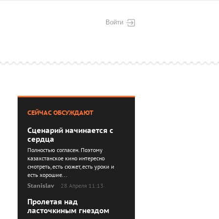
Войти
СЕЙЧАС ОБСУЖДАЮТ
Сценарий начинается с
сердца
Полностью согласен. Поэтому
казахстанское кино интересно
смотреть, есть сюжет, есть уроки и
есть хорошие...
Stanislav
28 Апреля 11:13
Пролетая над
ласточкиным гнездом