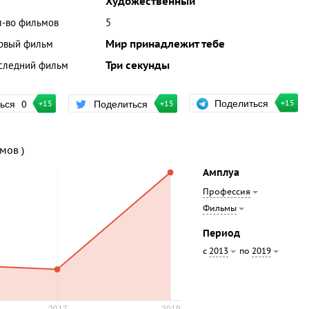
Художественный
л-во фильмов
5
рвый фильм
Мир принадлежит тебе
следний фильм
Три секунды
Поделиться
ться
0
Поделиться
+15
+15
+15
ьмов )
Амплуа
Профессия
Фильмы
Период
с
по
2013
2019