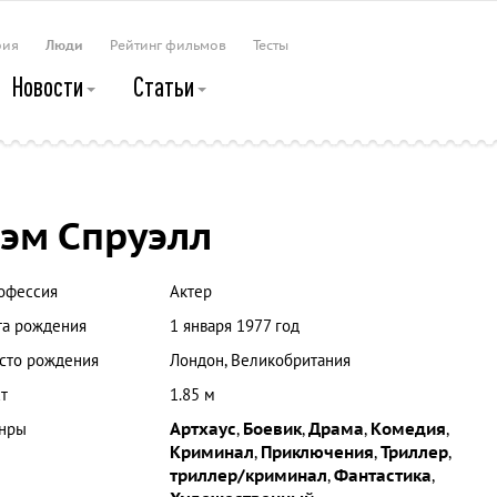
рия
Люди
Рейтинг фильмов
Тесты
Новости
Статьи
эм Спруэлл
офессия
Актер
та рождения
1 января 1977 год
сто рождения
Лондон, Великобритания
т
1.85 м
нры
Артхаус
,
Боевик
,
Драма
,
Комедия
,
Криминал
,
Приключения
,
Триллер
,
триллер/криминал
,
Фантастика
,