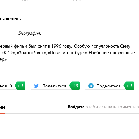
огалерея
5
Биография:
первый фильм был снят в 1996 году. Особую популярность Сэму
 «К-19», «Золотой век», «Повелитель бури». Наиболее популярные
ер».
Поделиться
ться
0
Поделиться
+15
+15
+15
ый
Войдите
, чтобы оставить коммента