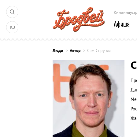
Киноиндуст
Афиша
ҚЗ
Люди
Актер
Сэм Спруэлл
С
Пр
Да
Ме
Рос
Жа