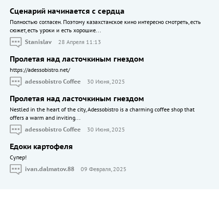
Сценарий начинается с сердца
Полностью согласен. Поэтому казахстанское кино интересно смотреть, есть
сюжет, есть уроки и есть хорошие...
Stanislav
28 Апреля 11:13
Пролетая над ласточкиным гнездом
https://adessobistro.net/
adessobistro Coffee
30 Июня, 2025
Пролетая над ласточкиным гнездом
Nestled in the heart of the city, Adessobistro is a charming coffee shop that
offers a warm and inviting...
adessobistro Coffee
30 Июня, 2025
Едоки картофеля
Cупер!
ivan.dalmatov.88
09 Февраля, 2025