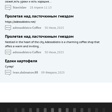
сюжет, есть уроки и есть хорошие...
Stanislav
28 Апреля 11:13
Пролетая над ласточкиным гнездом
https://adessobistro.net/
adessobistro Coffee
30 Июня, 2025
Пролетая над ласточкиным гнездом
Nestled in the heart of the city, Adessobistro is a charming coffee shop that
offers a warm and inviting...
adessobistro Coffee
30 Июня, 2025
Едоки картофеля
Cупер!
ivan.dalmatov.88
09 Февраля, 2025