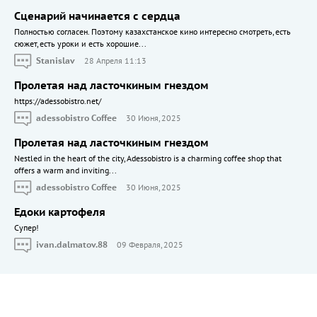
Сценарий начинается с сердца
Полностью согласен. Поэтому казахстанское кино интересно смотреть, есть
сюжет, есть уроки и есть хорошие...
Stanislav
28 Апреля 11:13
Пролетая над ласточкиным гнездом
https://adessobistro.net/
adessobistro Coffee
30 Июня, 2025
Пролетая над ласточкиным гнездом
Nestled in the heart of the city, Adessobistro is a charming coffee shop that
offers a warm and inviting...
adessobistro Coffee
30 Июня, 2025
Едоки картофеля
Cупер!
ivan.dalmatov.88
09 Февраля, 2025