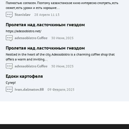
Полностью согласен. Поэтому казахстанское кино интересно смотреть, есть
сюжет, есть уроки и есть хорошие...
Stanislav
28 Апреля 11:13
Пролетая над ласточкиным гнездом
https://adessobistro.net/
adessobistro Coffee
30 Июня, 2025
Пролетая над ласточкиным гнездом
Nestled in the heart of the city, Adessobistro is a charming coffee shop that
offers a warm and inviting...
adessobistro Coffee
30 Июня, 2025
Едоки картофеля
Cупер!
ivan.dalmatov.88
09 Февраля, 2025