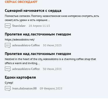
СЕЙЧАС ОБСУЖДАЮТ
Сценарий начинается с сердца
Полностью согласен. Поэтому казахстанское кино интересно смотреть, есть
сюжет, есть уроки и есть хорошие...
Stanislav
28 Апреля 11:13
Пролетая над ласточкиным гнездом
https://adessobistro.net/
adessobistro Coffee
30 Июня, 2025
Пролетая над ласточкиным гнездом
Nestled in the heart of the city, Adessobistro is a charming coffee shop that
offers a warm and inviting...
adessobistro Coffee
30 Июня, 2025
Едоки картофеля
Cупер!
ivan.dalmatov.88
09 Февраля, 2025