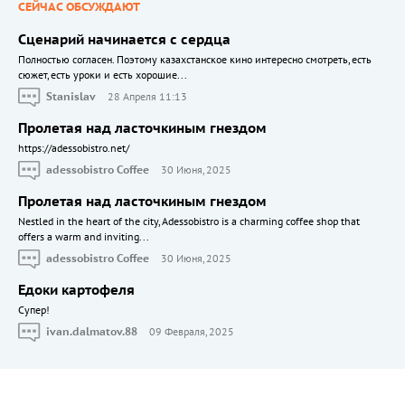
СЕЙЧАС ОБСУЖДАЮТ
Сценарий начинается с сердца
Полностью согласен. Поэтому казахстанское кино интересно смотреть, есть
сюжет, есть уроки и есть хорошие...
Stanislav
28 Апреля 11:13
Пролетая над ласточкиным гнездом
https://adessobistro.net/
adessobistro Coffee
30 Июня, 2025
Пролетая над ласточкиным гнездом
Nestled in the heart of the city, Adessobistro is a charming coffee shop that
offers a warm and inviting...
adessobistro Coffee
30 Июня, 2025
Едоки картофеля
Cупер!
ivan.dalmatov.88
09 Февраля, 2025