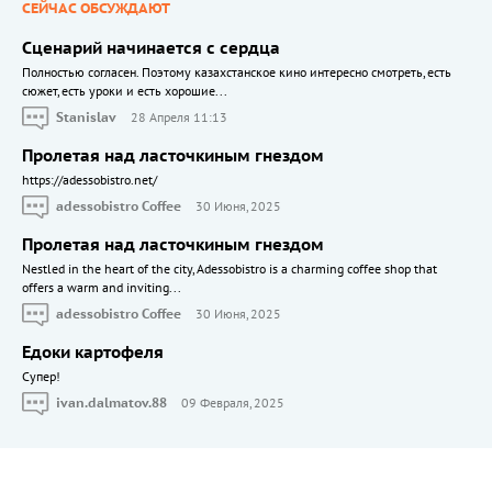
СЕЙЧАС ОБСУЖДАЮТ
Сценарий начинается с сердца
Полностью согласен. Поэтому казахстанское кино интересно смотреть, есть
сюжет, есть уроки и есть хорошие...
Stanislav
28 Апреля 11:13
Пролетая над ласточкиным гнездом
https://adessobistro.net/
adessobistro Coffee
30 Июня, 2025
Пролетая над ласточкиным гнездом
Nestled in the heart of the city, Adessobistro is a charming coffee shop that
offers a warm and inviting...
adessobistro Coffee
30 Июня, 2025
Едоки картофеля
Cупер!
ivan.dalmatov.88
09 Февраля, 2025