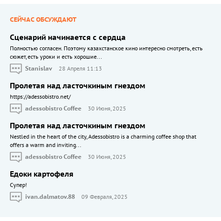
СЕЙЧАС ОБСУЖДАЮТ
Сценарий начинается с сердца
Полностью согласен. Поэтому казахстанское кино интересно смотреть, есть
сюжет, есть уроки и есть хорошие...
Stanislav
28 Апреля 11:13
Пролетая над ласточкиным гнездом
https://adessobistro.net/
adessobistro Coffee
30 Июня, 2025
Пролетая над ласточкиным гнездом
Nestled in the heart of the city, Adessobistro is a charming coffee shop that
offers a warm and inviting...
adessobistro Coffee
30 Июня, 2025
Едоки картофеля
Cупер!
ivan.dalmatov.88
09 Февраля, 2025