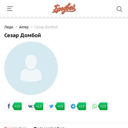
Люди
Актер
Сезар Домбой
Сезар Домбой
+15
+15
+15
+15
+15