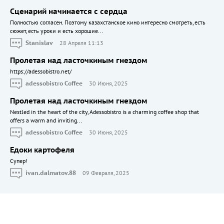
Сценарий начинается с сердца
Полностью согласен. Поэтому казахстанское кино интересно смотреть, есть
сюжет, есть уроки и есть хорошие...
Stanislav
28 Апреля 11:13
Пролетая над ласточкиным гнездом
https://adessobistro.net/
adessobistro Coffee
30 Июня, 2025
Пролетая над ласточкиным гнездом
Nestled in the heart of the city, Adessobistro is a charming coffee shop that
offers a warm and inviting...
adessobistro Coffee
30 Июня, 2025
Едоки картофеля
Cупер!
ivan.dalmatov.88
09 Февраля, 2025