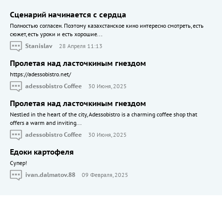
Сценарий начинается с сердца
Полностью согласен. Поэтому казахстанское кино интересно смотреть, есть
сюжет, есть уроки и есть хорошие...
Stanislav
28 Апреля 11:13
Пролетая над ласточкиным гнездом
https://adessobistro.net/
adessobistro Coffee
30 Июня, 2025
Пролетая над ласточкиным гнездом
Nestled in the heart of the city, Adessobistro is a charming coffee shop that
offers a warm and inviting...
adessobistro Coffee
30 Июня, 2025
Едоки картофеля
Cупер!
ivan.dalmatov.88
09 Февраля, 2025