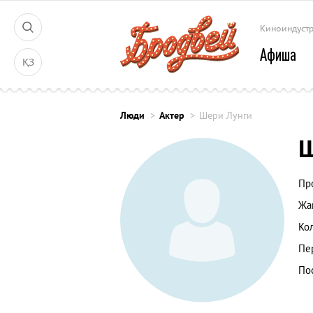
Киноиндуст
Афиша
ҚЗ
Люди
Актер
Шери Лунги
Ш
Пр
Жа
Ко
Пе
По