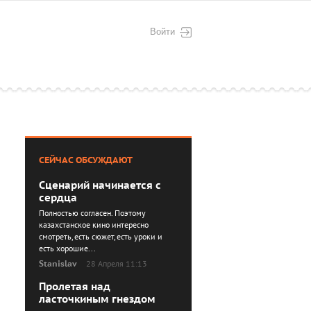
Войти
СЕЙЧАС ОБСУЖДАЮТ
Сценарий начинается с
сердца
Полностью согласен. Поэтому
казахстанское кино интересно
смотреть, есть сюжет, есть уроки и
есть хорошие...
Stanislav
28 Апреля 11:13
Пролетая над
ласточкиным гнездом