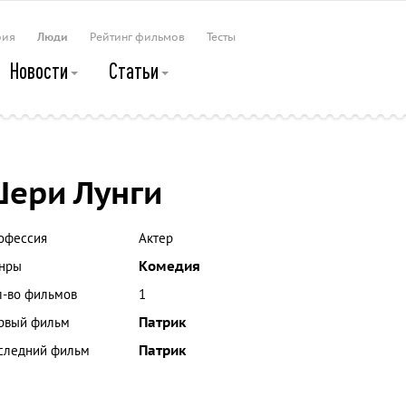
рия
Люди
Рейтинг фильмов
Тесты
Новости
Статьи
ери Лунги
офессия
Актер
нры
Комедия
л-во фильмов
1
рвый фильм
Патрик
следний фильм
Патрик