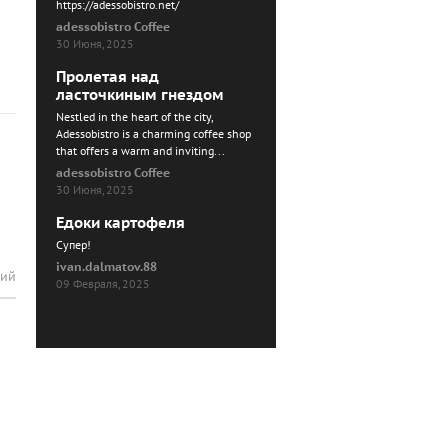
https://adessobistro.net/
adessobistro Coffee
30 Июня, 2025
Пролетая над
ласточкиным гнездом
Nestled in the heart of the city,
Adessobistro is a charming coffee shop
that offers a warm and inviting...
adessobistro Coffee
30 Июня, 2025
Едоки картофеля
Cупер!
ivan.dalmatov.88
рий
09 Февраля, 2025