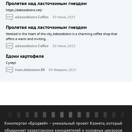
Пролетая над ласточкиным гнездом
https://adessobistro.net/
adessobistro Coffee
30 Июня, 2025
Пролетая над ласточкиным гнездом
Nestled in the heart of the city, Adessobistro is a charming coffee shop that
offers a warm and inviting...
adessobistro Coffee
30 Июня, 2025
Едоки картофеля
Cупер!
ivan.dalmatov.88
09 Февраля, 2025
Кинопортал «Бродвей» – уникальный проект Казнета, который
объединяет казахстанских кинодеятелей и основных цензоров