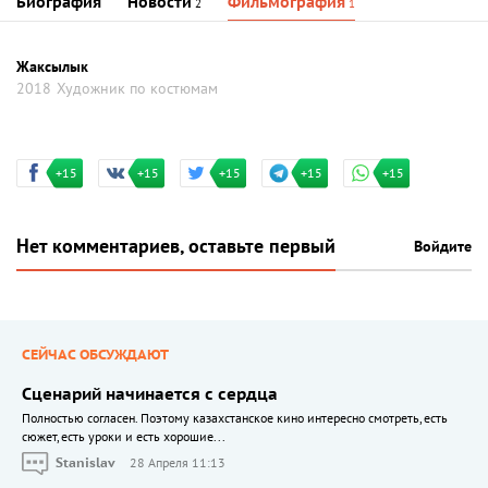
Биография
Новости
Фильмография
2
1
Жаксылык
2018
Художник по костюмам
+15
+15
+15
+15
+15
Нет комментариев, оставьте первый
Войдите
СЕЙЧАС ОБСУЖДАЮТ
Сценарий начинается с сердца
Полностью согласен. Поэтому казахстанское кино интересно смотреть, есть
сюжет, есть уроки и есть хорошие...
Stanislav
28 Апреля 11:13