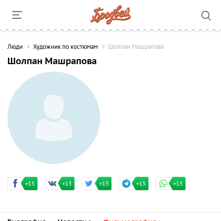
Люди
Художник по костюмам
Шолпан Машрапова
Шолпан Машрапова
+15
+15
+15
+15
+15