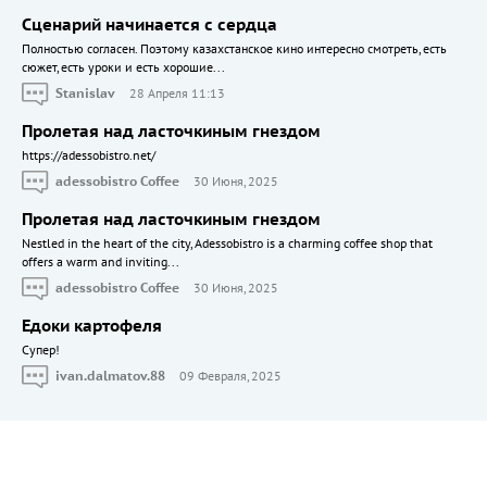
Сценарий начинается с сердца
Полностью согласен. Поэтому казахстанское кино интересно смотреть, есть
сюжет, есть уроки и есть хорошие...
Stanislav
28 Апреля 11:13
Пролетая над ласточкиным гнездом
https://adessobistro.net/
adessobistro Coffee
30 Июня, 2025
Пролетая над ласточкиным гнездом
Nestled in the heart of the city, Adessobistro is a charming coffee shop that
offers a warm and inviting...
adessobistro Coffee
30 Июня, 2025
Едоки картофеля
Cупер!
ivan.dalmatov.88
09 Февраля, 2025