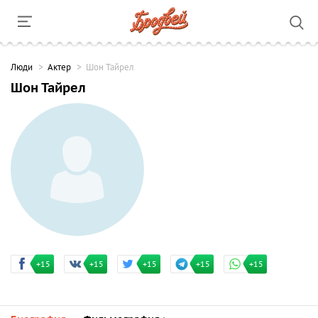
Люди
Актер
Шон Тайрел
Шон Тайрел
+15
+15
+15
+15
+15