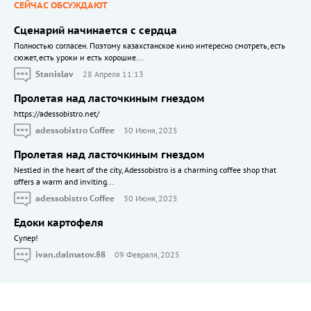
СЕЙЧАС ОБСУЖДАЮТ
Сценарий начинается с сердца
Полностью согласен. Поэтому казахстанское кино интересно смотреть, есть
сюжет, есть уроки и есть хорошие...
Stanislav
28 Апреля 11:13
Пролетая над ласточкиным гнездом
https://adessobistro.net/
adessobistro Coffee
30 Июня, 2025
Пролетая над ласточкиным гнездом
Nestled in the heart of the city, Adessobistro is a charming coffee shop that
offers a warm and inviting...
adessobistro Coffee
30 Июня, 2025
Едоки картофеля
Cупер!
ivan.dalmatov.88
09 Февраля, 2025