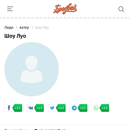
Люди
Актер
Шоу Луо
Шоу Луо
+15
+15
+15
+15
+15