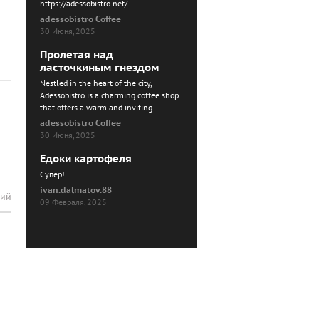
https://adessobistro.net/
adessobistro Coffee
30 Июня, 2025
Пролетая над
ласточкиным гнездом
Nestled in the heart of the city,
Adessobistro is a charming coffee shop
that offers a warm and inviting...
adessobistro Coffee
30 Июня, 2025
Едоки картофеля
Cупер!
ivan.dalmatov.88
рий
09 Февраля, 2025