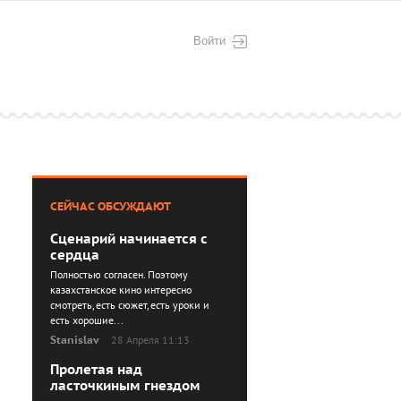
Войти
СЕЙЧАС ОБСУЖДАЮТ
Сценарий начинается с
сердца
Полностью согласен. Поэтому
казахстанское кино интересно
смотреть, есть сюжет, есть уроки и
есть хорошие...
Stanislav
28 Апреля 11:13
Пролетая над
ласточкиным гнездом