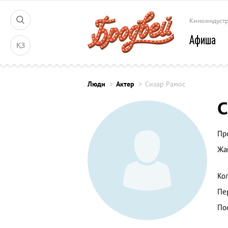
Киноиндуст
Афиша
ҚЗ
Люди
Актер
Сизар Рамос
С
Пр
Жа
Ко
Пе
По