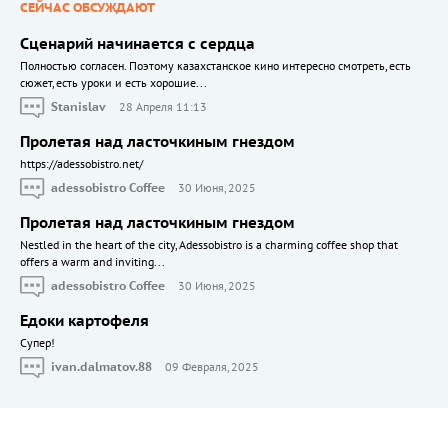
СЕЙЧАС ОБСУЖДАЮТ
Сценарий начинается с сердца
Полностью согласен. Поэтому казахстанское кино интересно смотреть, есть
сюжет, есть уроки и есть хорошие...
Stanislav
28 Апреля 11:13
Пролетая над ласточкиным гнездом
https://adessobistro.net/
adessobistro Coffee
30 Июня, 2025
Пролетая над ласточкиным гнездом
Nestled in the heart of the city, Adessobistro is a charming coffee shop that
offers a warm and inviting...
adessobistro Coffee
30 Июня, 2025
Едоки картофеля
Cупер!
ivan.dalmatov.88
09 Февраля, 2025