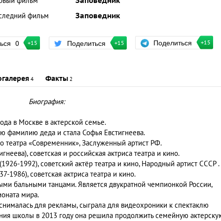
рвый фильм
Заповедник
следний фильм
Заповедник
Поделиться
ться
0
Поделиться
+15
+15
+15
огалерея
Факты
4
2
Биография:
ода в Москве в актерской семье.
ю фамилию деда и стала Софья Евстигнеева.
го театра «Современник», Заслуженный артист РФ.
гнеева), советская и российская актриса театра и кино.
1926-1992), советский актёр театра и кино, Народный артист СССР .
-1986), советская актриса театра и кино.
ыми бальными танцами. Является двукратной чемпионкой России,
оната мира.
 снималась для рекламы, сыграла для видеохроники к спектаклю
ания школы в 2013 году она решила продолжить семейную актерску