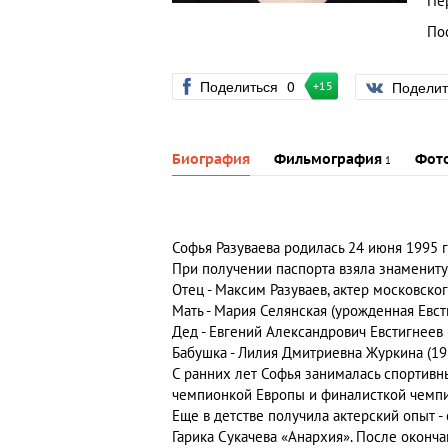
Пе
По
Поделиться
0
Подели
+15
Биография
Фильмография
Фот
1
Софья Разуваева родилась 24 июня 1995 г
При получении паспорта взяла знамениту
Отец - Максим Разуваев, актер московско
Мать - Мария Селянская (урожденная Евсти
Дед - Евгений Александрович Евстигнеев (
Бабушка - Лилия Дмитриевна Журкина (1937
С ранних лет Софья занималась спортивн
чемпионкой Европы и финалисткой чемпи
Еще в детстве получила актерский опыт -
Гарика Сукачева «Анархия». После оконч