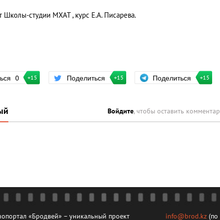
т Школы-студии МХАТ , курс Е.А. Писарева.
Поделиться
ться
0
Поделиться
+15
+15
+15
ый
Войдите
, чтобы оставить коммента
опортал «Бродвей» – уникальный проект
info@brod.kz
(по