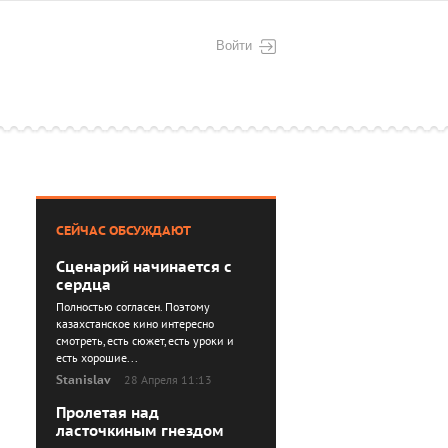
Войти
СЕЙЧАС ОБСУЖДАЮТ
Сценарий начинается с
сердца
Полностью согласен. Поэтому
казахстанское кино интересно
смотреть, есть сюжет, есть уроки и
есть хорошие...
Stanislav
28 Апреля 11:13
Пролетая над
ласточкиным гнездом