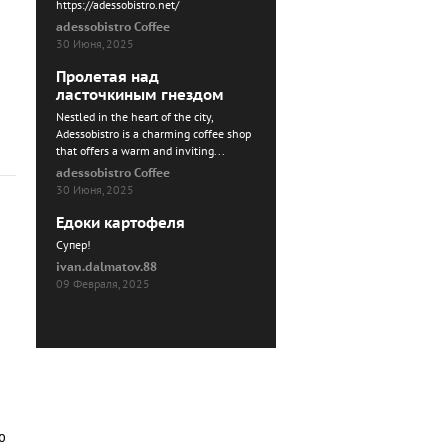
https://adessobistro.net/
adessobistro Coffee
30 Июня, 2025
Пролетая над
ласточкиным гнездом
Nestled in the heart of the city,
Adessobistro is a charming coffee shop
that offers a warm and inviting...
adessobistro Coffee
30 Июня, 2025
Едоки картофеля
Cупер!
ivan.dalmatov.88
09 Февраля, 2025
ю