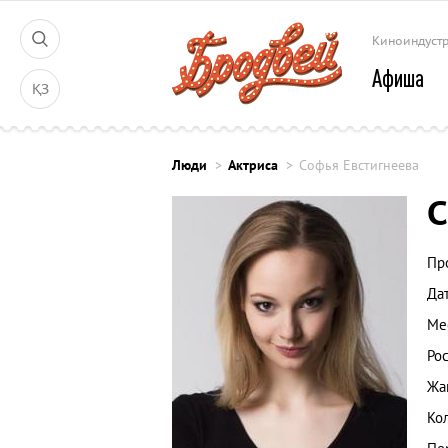
Киноиндуст
Афиша
ҚЗ
Люди
Актриса
Софья Евстигнеева
С
Пр
Да
Ме
Рос
Жа
Ко