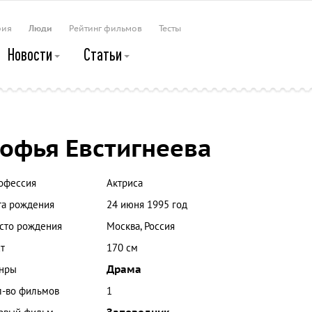
рия
Люди
Рейтинг фильмов
Тесты
Новости
Статьи
офья Евстигнеева
офессия
Актриса
та рождения
24 июня 1995 год
сто рождения
Москва, Россия
т
170 см
нры
Драма
л-во фильмов
1