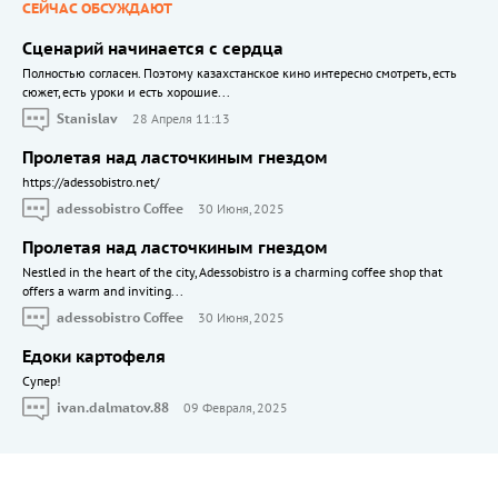
СЕЙЧАС ОБСУЖДАЮТ
Сценарий начинается с сердца
Полностью согласен. Поэтому казахстанское кино интересно смотреть, есть
сюжет, есть уроки и есть хорошие...
Stanislav
28 Апреля 11:13
Пролетая над ласточкиным гнездом
https://adessobistro.net/
adessobistro Coffee
30 Июня, 2025
Пролетая над ласточкиным гнездом
Nestled in the heart of the city, Adessobistro is a charming coffee shop that
offers a warm and inviting...
adessobistro Coffee
30 Июня, 2025
Едоки картофеля
Cупер!
ivan.dalmatov.88
09 Февраля, 2025