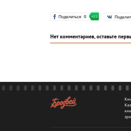
Поделиться
0
Подели
+15
Нет комментариев, оставьте перв
Кин
Каз
кин
зри