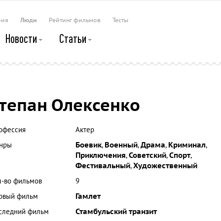
рия
Люди
Рейтинг фильмов
Тесты
Новости
Статьи
тепан Олексенко
офессия
Актер
нры
Боевик
,
Военный
,
Драма
,
Криминал
,
Приключения
,
Советский
,
Спорт
,
Фестивальный
,
Художественный
л-во фильмов
9
рвый фильм
Гамлет
следний фильм
Стамбульский транзит