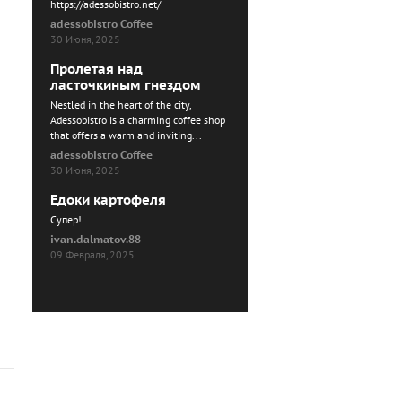
https://adessobistro.net/
adessobistro Coffee
30 Июня, 2025
Пролетая над
ласточкиным гнездом
Nestled in the heart of the city,
Adessobistro is a charming coffee shop
that offers a warm and inviting...
adessobistro Coffee
30 Июня, 2025
Едоки картофеля
Cупер!
ivan.dalmatov.88
09 Февраля, 2025