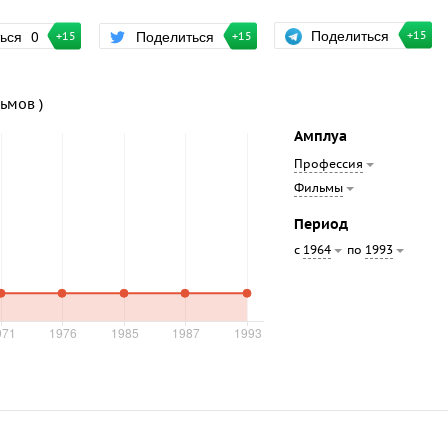
Поделиться
ться
0
Поделиться
+15
+15
+15
льмов )
Амплуа
Профессия
Фильмы
Период
с
по
1964
1993