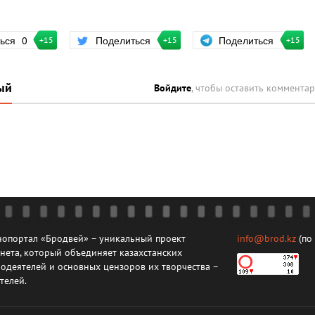
Поделиться
ться
0
Поделиться
+15
+15
+15
ый
Войдите
, чтобы оставить коммента
опортал «Бродвей» – уникальный проект
info@brod.kz
(по
нета, который объединяет казахстанских
одеятелей и основных цензоров их творчества –
телей.