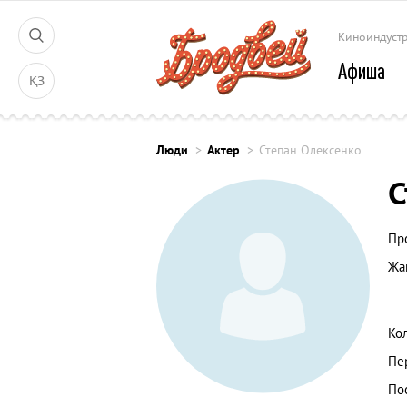
Киноиндуст
Афиша
ҚЗ
Люди
Актер
Степан Олексенко
С
Пр
Жа
Ко
Пе
По