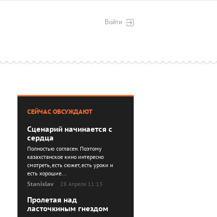
Войти
СЕЙЧАС ОБСУЖДАЮТ
Сценарий начинается с
сердца
Полностью согласен. Поэтому
казахстанское кино интересно
смотреть, есть сюжет, есть уроки и
есть хорошие...
Stanislav
28 Апреля 11:13
Пролетая над
ласточкиным гнездом