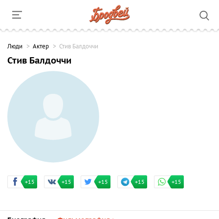
Люди
Актер
Стив Балдоччи
Стив Балдоччи
+15
+15
+15
+15
+15