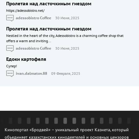
Пролетая над ласточкиным гнездом
https://adessobistro.net/
adessobistro Coffee
30 Июня, 2025
Пролетая над ласточкиным гнездом
Nestled in the heart of the city, Adessobistro is a charming coffee shop that
offers a warm and inviting...
adessobistro Coffee
30 Июня, 2025
Едоки картофеля
Cупер!
ivan.dalmatov.88
09 Февраля, 2025
Кинопортал «Бродвей» – уникальный проект Казнета, который
объединяет казахстанских кинодеятелей и основных цензоров