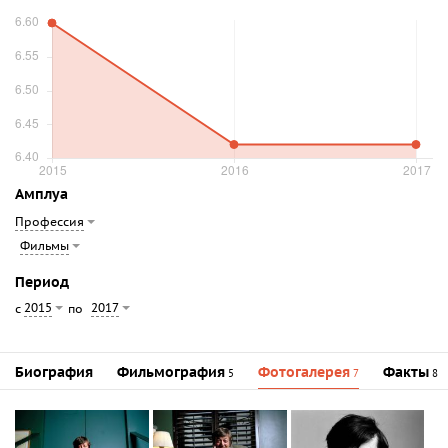
Амплуа
Профессия
Фильмы
Период
2015
2017
с
по
Биография
Фильмография
Фотогалерея
Факты
5
7
8