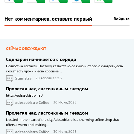
Нет комментариев, оставьте первый
Войдите
СЕЙЧАС ОБСУЖДАЮТ
Сценарий начинается с сердца
Полностью согласен. Поэтому казахстанское кино интересно смотреть, есть
сюжет, есть уроки и есть хорошие...
Stanislav
28 Апреля 11:13
Пролетая над ласточкиным гнездом
https://adessobistro.net/
adessobistro Coffee
30 Июня, 2025
Пролетая над ласточкиным гнездом
Nestled in the heart of the city, Adessobistro is a charming coffee shop that
offers a warm and inviting...
adessobistro Coffee
30 Июня, 2025