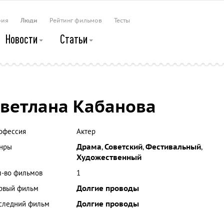
рия
Люди
Рейтинг фильмов
Тесты
Новости
Статьи
ветлана Кабанова
офессия
Актер
нры
Драма
,
Советский
,
Фестивальный
,
Художественный
л-во фильмов
1
рвый фильм
Долгие проводы
следний фильм
Долгие проводы