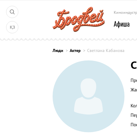
Киноиндуст
Афиша
ҚЗ
Люди
Актер
Светлана Кабанова
С
Пр
Жа
Ко
Пе
По