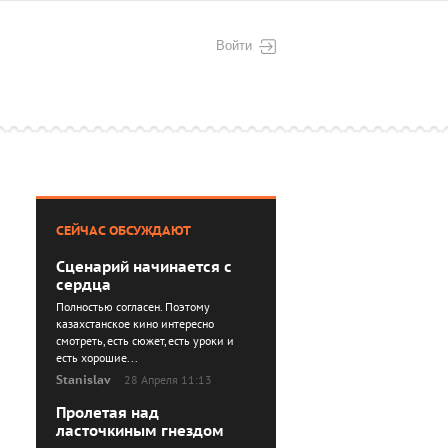
Войти
СЕЙЧАС ОБСУЖДАЮТ
Сценарий начинается с
сердца
Полностью согласен. Поэтому
казахстанское кино интересно
смотреть, есть сюжет, есть уроки и
есть хорошие...
Stanislav
28 Апреля 11:13
Пролетая над
ласточкиным гнездом