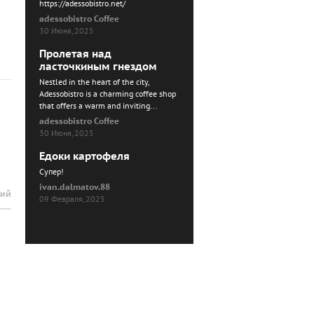
https://adessobistro.net/
adessobistro Coffee
30 Июня, 2025
Пролетая над
ласточкиным гнездом
Nestled in the heart of the city,
Adessobistro is a charming coffee shop
that offers a warm and inviting...
adessobistro Coffee
30 Июня, 2025
Едоки картофеля
Cупер!
ivan.dalmatov.88
рий
09 Февраля, 2025