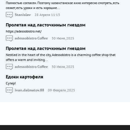
Полностью согласен. Поэтому казахстанское кино интересно смотреть, есть
сюжет, есть уроки и есть хорошие...
Stanislav
28 Апреля 11:13
Пролетая над ласточкиным гнездом
https://adessobistro.net/
adessobistro Coffee
30 Июня, 2025
Пролетая над ласточкиным гнездом
Nestled in the heart of the city, Adessobistro is a charming coffee shop that
offers a warm and inviting...
adessobistro Coffee
30 Июня, 2025
Едоки картофеля
Cупер!
ivan.dalmatov.88
09 Февраля, 2025