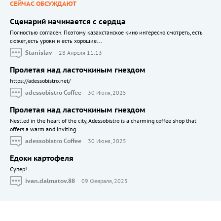
СЕЙЧАС ОБСУЖДАЮТ
Сценарий начинается с сердца
Полностью согласен. Поэтому казахстанское кино интересно смотреть, есть
сюжет, есть уроки и есть хорошие...
Stanislav
28 Апреля 11:13
Пролетая над ласточкиным гнездом
https://adessobistro.net/
adessobistro Coffee
30 Июня, 2025
Пролетая над ласточкиным гнездом
Nestled in the heart of the city, Adessobistro is a charming coffee shop that
offers a warm and inviting...
adessobistro Coffee
30 Июня, 2025
Едоки картофеля
Cупер!
ivan.dalmatov.88
09 Февраля, 2025