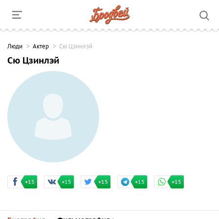
Люди
Актер
Сю Цзинлэй
Сю Цзинлэй
+15
+15
+15
+15
+15