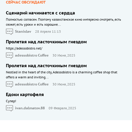
СЕЙЧАС ОБСУЖДАЮТ
Сценарий начинается с сердца
Полностью согласен. Поэтому казахстанское кино интересно смотреть, есть
сюжет, есть уроки и есть хорошие...
Stanislav
28 Апреля 11:13
Пролетая над ласточкиным гнездом
https://adessobistro.net/
adessobistro Coffee
30 Июня, 2025
Пролетая над ласточкиным гнездом
Nestled in the heart of the city, Adessobistro is a charming coffee shop that
offers a warm and inviting...
adessobistro Coffee
30 Июня, 2025
Едоки картофеля
Cупер!
ivan.dalmatov.88
09 Февраля, 2025