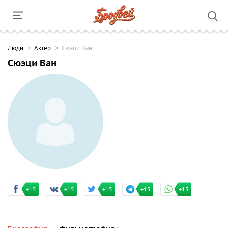
Люди
Актер
Сюэци Ван
Сюэци Ван
+15
+15
+15
+15
+15