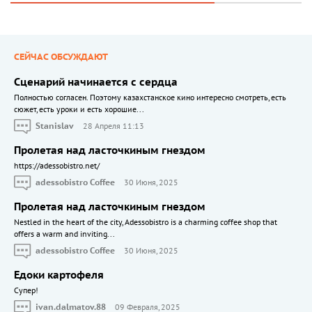
СЕЙЧАС ОБСУЖДАЮТ
Сценарий начинается с сердца
Полностью согласен. Поэтому казахстанское кино интересно смотреть, есть
сюжет, есть уроки и есть хорошие...
Stanislav
28 Апреля 11:13
Пролетая над ласточкиным гнездом
https://adessobistro.net/
adessobistro Coffee
30 Июня, 2025
Пролетая над ласточкиным гнездом
Nestled in the heart of the city, Adessobistro is a charming coffee shop that
offers a warm and inviting...
adessobistro Coffee
30 Июня, 2025
Едоки картофеля
Cупер!
ivan.dalmatov.88
09 Февраля, 2025