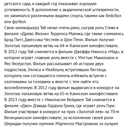
детского сада, и каждый год показывал хорошую
успеваемость. В дополнение к академической успеваемости,
он занимался различными видами спорта, такими как бейсбол
или футбол.
Свою кинокарьеру Тай начал очень рано, сыграв роль Стива в
фильме «Древо Жизни» Терренса Малика, где также снимались
Брэд Питт, Джессика Честейн и Шон Пенн. Фильм получил
Золотую пальмовую ветвь на 64-м Каннском кинофестивале.
В 2012 году Тай снимается в фильме Джеффа Николса «Мад», в
котором играет главную роль вместе с Мэттью Макконахи и
Риз Уизерспун. Фильм рассказывает об истории двух
подростков, Эллиса и Некбоуна, встретивших беглеца,
которому они соглашаются помочь избежать встречи с
охотниками за головами и вместе с тем найти его
возлюбленную. В 2012 году фильм выдвигался в конкурсе на
Золотую пальмовую ветвь на 65-м Каннском кинофестивале.
В 2013 году вместе с Николасом Кейджем Тай снимается в
фильме «Джо» Дэвида Гордона Грина, где играет роль Гэри.
Фильм участвовал в конкурсе на приз «Золотой лев» на 70-м
Венецианском кинофестивале, за исполнение своей роли
Шеридан получил премию Марчелло Мастроянни за лучшее