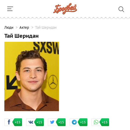
Люди
Актер
Тай Шеридан
Тай Шеридан
+15
+15
+15
+15
+15