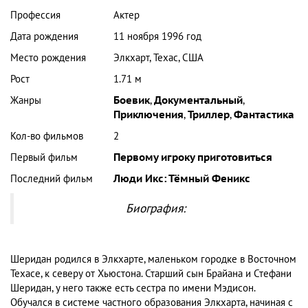
Профессия
Актер
Дата рождения
11 ноября 1996 год
Место рождения
Элкхарт, Техас, США
Рост
1.71 м
Жанры
Боевик
,
Документальный
,
Приключения
,
Триллер
,
Фантастика
Кол-во фильмов
2
Первый фильм
Первому игроку приготовиться
Последний фильм
Люди Икс: Тёмный Феникс
Биография:
Шеридан родился в Элкхарте, маленьком городке в Восточном
Техасе, к северу от Хьюстона. Старший сын Брайана и Стефани
Шеридан, у него также есть сестра по имени Мэдисон.
Обучался в системе частного образования Элкхарта, начиная с