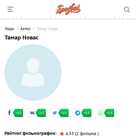
Люди
Актер
Тамар Новас
Тамар Новас
+15
+15
+15
+15
+15
Рейтинг фильмографии:
6.33 (2 фильма )