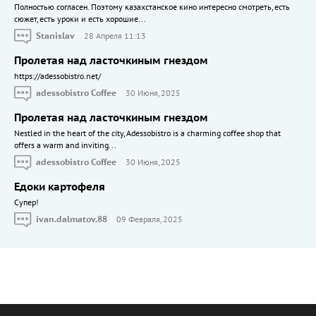
Полностью согласен. Поэтому казахстанское кино интересно смотреть, есть
сюжет, есть уроки и есть хорошие...
Stanislav
28 Апреля 11:13
Пролетая над ласточкиным гнездом
https://adessobistro.net/
adessobistro Coffee
30 Июня, 2025
Пролетая над ласточкиным гнездом
Nestled in the heart of the city, Adessobistro is a charming coffee shop that
offers a warm and inviting...
adessobistro Coffee
30 Июня, 2025
Едоки картофеля
Cупер!
ivan.dalmatov.88
09 Февраля, 2025