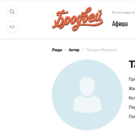
Киноиндуст
Афиша
ҚЗ
Люди
Актер
Тамара Муженко
Т
Пр
Жа
Ко
Пе
По