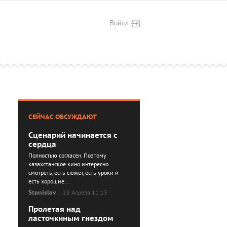
Войти
СЕЙЧАС ОБСУЖДАЮТ
Сценарий начинается с
сердца
Полностью согласен. Поэтому
казахстанское кино интересно
смотреть, есть сюжет, есть уроки и
есть хорошие...
Stanislav
28 Апреля 11:13
Пролетая над
ласточкиным гнездом