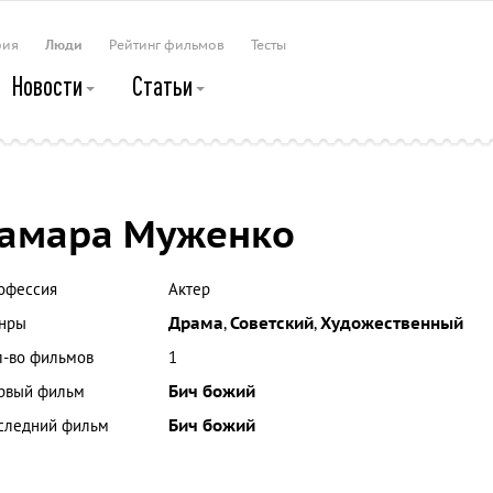
рия
Люди
Рейтинг фильмов
Тесты
Новости
Статьи
амара Муженко
офессия
Актер
нры
Драма
,
Советский
,
Художественный
л-во фильмов
1
рвый фильм
Бич божий
следний фильм
Бич божий