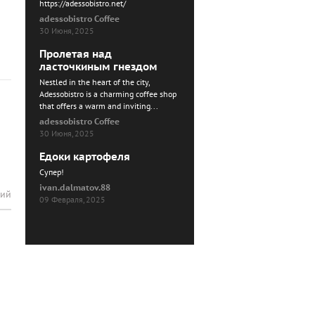
https://adessobistro.net/
adessobistro Coffee
30 Июня, 2025
Пролетая над
ласточкиным гнездом
Nestled in the heart of the city,
Adessobistro is a charming coffee shop
that offers a warm and inviting...
adessobistro Coffee
30 Июня, 2025
Едоки картофеля
Cупер!
ivan.dalmatov.88
рий
09 Февраля, 2025