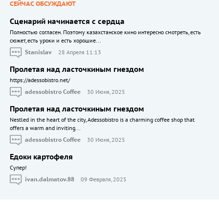
СЕЙЧАС ОБСУЖДАЮТ
Сценарий начинается с сердца
Полностью согласен. Поэтому казахстанское кино интересно смотреть, есть
сюжет, есть уроки и есть хорошие...
Stanislav
28 Апреля 11:13
Пролетая над ласточкиным гнездом
https://adessobistro.net/
adessobistro Coffee
30 Июня, 2025
Пролетая над ласточкиным гнездом
Nestled in the heart of the city, Adessobistro is a charming coffee shop that
offers a warm and inviting...
adessobistro Coffee
30 Июня, 2025
Едоки картофеля
Cупер!
ivan.dalmatov.88
09 Февраля, 2025