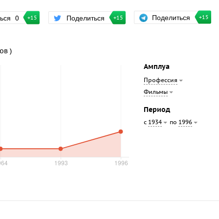
Поделиться
ться
0
Поделиться
+15
+15
+15
ов )
Амплуа
Профессия
Фильмы
Период
с
по
1934
1996