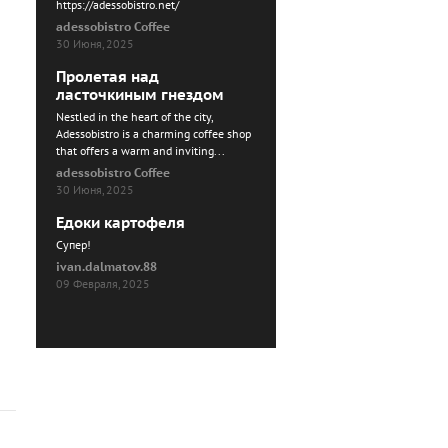
https://adessobistro.net/
adessobistro Coffee
30 Июня, 2025
Пролетая над
ласточкиным гнездом
Nestled in the heart of the city,
Adessobistro is a charming coffee shop
that offers a warm and inviting...
adessobistro Coffee
30 Июня, 2025
Едоки картофеля
Cупер!
ivan.dalmatov.88
09 Февраля, 2025