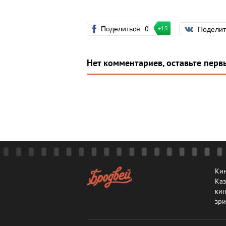
Поделиться
0
Подели
+15
Нет комментариев, оставьте перв
Кин
Каз
кин
зри