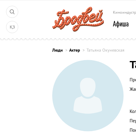
Киноиндуст
Афиша
ҚЗ
Люди
Актер
Татьяна Окуневская
Т
Пр
Жа
Ко
Пе
По