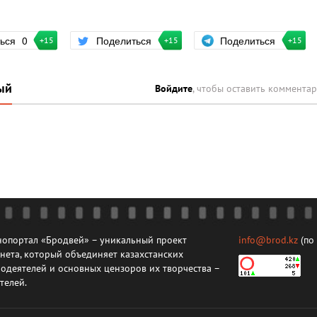
Поделиться
ться
0
Поделиться
+15
+15
+15
ый
Войдите
, чтобы оставить коммента
опортал «Бродвей» – уникальный проект
info@brod.kz
(по
нета, который объединяет казахстанских
одеятелей и основных цензоров их творчества –
телей.