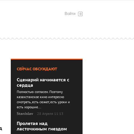
Войти
СЕЙЧАС ОБСУЖДАЮТ
Сценарий начинается с
сердца
Полностью согласен. Поэтому
казахстанское кино интересно
смотреть, есть сюжет, есть уроки и
есть хорошие...
Stanislav
28 Апреля 11:13
Пролетая над
д
ласточкиным гнездом