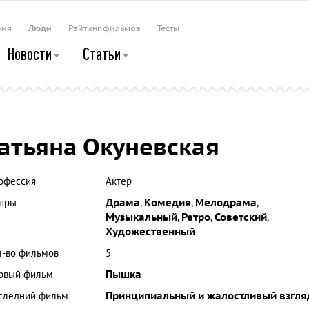
рия
Люди
Рейтинг фильмов
Тесты
Новости
Статьи
атьяна Окуневская
офессия
Актер
нры
Драма
,
Комедия
,
Мелодрама
,
Музыкальный
,
Ретро
,
Советский
,
Художественный
л-во фильмов
5
рвый фильм
Пышка
следний фильм
Принципиальный и жалостливый взгля