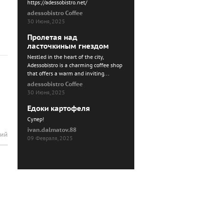
https://adessobistro.net/
adessobistro Coffee
30 Июня, 2025
Пролетая над
ласточкиным гнездом
Nestled in the heart of the city,
Adessobistro is a charming coffee shop
that offers a warm and inviting...
adessobistro Coffee
30 Июня, 2025
Едоки картофеля
Cупер!
ivan.dalmatov.88
рий
09 Февраля, 2025