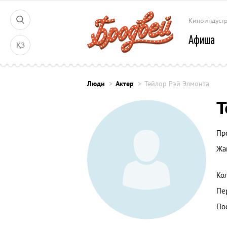
Киноиндуст
Афиша
ҚЗ
Люди
Актер
Тейлор Рэй Элмонта
Т
Пр
Жа
Ко
Пе
По