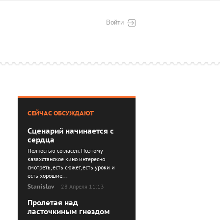
Войти
СЕЙЧАС ОБСУЖДАЮТ
Сценарий начинается с
сердца
Полностью согласен. Поэтому
казахстанское кино интересно
смотреть, есть сюжет, есть уроки и
есть хорошие...
Stanislav
28 Апреля 11:13
Пролетая над
ласточкиным гнездом