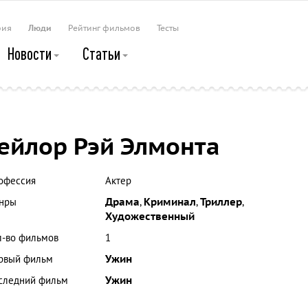
рия
Люди
Рейтинг фильмов
Тесты
Новости
Статьи
ейлор Рэй Элмонта
офессия
Актер
нры
Драма
,
Криминал
,
Триллер
,
Художественный
л-во фильмов
1
рвый фильм
Ужин
следний фильм
Ужин