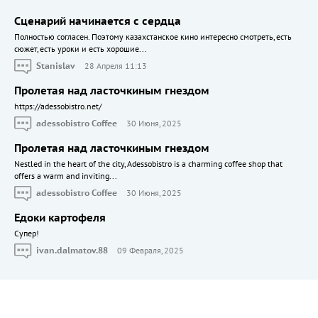
Сценарий начинается с сердца
Полностью согласен. Поэтому казахстанское кино интересно смотреть, есть
сюжет, есть уроки и есть хорошие...
Stanislav
28 Апреля 11:13
Пролетая над ласточкиным гнездом
https://adessobistro.net/
adessobistro Coffee
30 Июня, 2025
Пролетая над ласточкиным гнездом
Nestled in the heart of the city, Adessobistro is a charming coffee shop that
offers a warm and inviting...
adessobistro Coffee
30 Июня, 2025
Едоки картофеля
Cупер!
ivan.dalmatov.88
09 Февраля, 2025