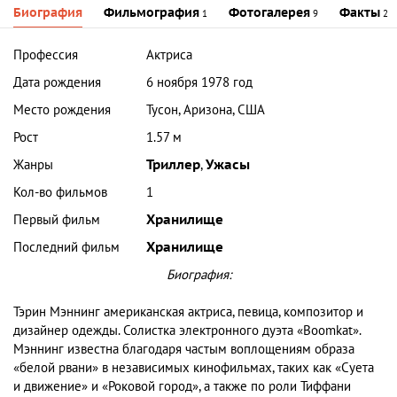
Биография
Фильмография
Фотогалерея
Факты
1
9
2
Профессия
Актриса
Дата рождения
6 ноября 1978 год
Место рождения
Тусон, Аризона, США
Рост
1.57 м
Жанры
Триллер
,
Ужасы
Кол-во фильмов
1
Первый фильм
Хранилище
Последний фильм
Хранилище
Биография:
Тэрин Мэннинг американская актриса, певица, композитор и
дизайнер одежды. Солистка электронного дуэта «Boomkat».
Мэннинг известна благодаря частым воплощениям образа
«белой рвани» в независимых кинофильмах, таких как «Суета
и движение» и «Роковой город», а также по роли Тиффани