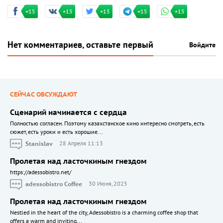
+15
+15
+15
+15
+15
Нет комментариев, оставьте первый
Войдите
СЕЙЧАС ОБСУЖДАЮТ
Сценарий начинается с сердца
Полностью согласен. Поэтому казахстанское кино интересно смотреть, есть
сюжет, есть уроки и есть хорошие...
Stanislav
28 Апреля 11:13
Пролетая над ласточкиным гнездом
https://adessobistro.net/
adessobistro Coffee
30 Июня, 2025
Пролетая над ласточкиным гнездом
Nestled in the heart of the city, Adessobistro is a charming coffee shop that
offers a warm and inviting...