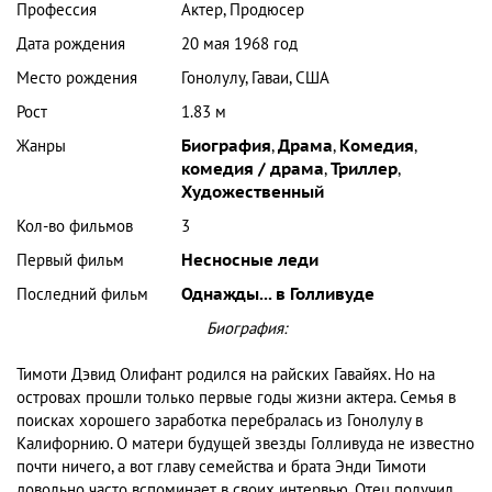
Профессия
Актер, Продюсер
Дата рождения
20 мая 1968 год
Место рождения
Гонолулу, Гаваи, США
Рост
1.83 м
Жанры
Биография
,
Драма
,
Комедия
,
комедия / драма
,
Триллер
,
Художественный
Кол-во фильмов
3
Первый фильм
Несносные леди
Последний фильм
Однажды... в Голливуде
Биография:
Тимоти Дэвид Олифант родился на райских Гавайях. Но на
островах прошли только первые годы жизни актера. Семья в
поисках хорошего заработка перебралась из Гонолулу в
Калифорнию. О матери будущей звезды Голливуда не известно
почти ничего, а вот главу семейства и брата Энди Тимоти
довольно часто вспоминает в своих интервью. Отец получил