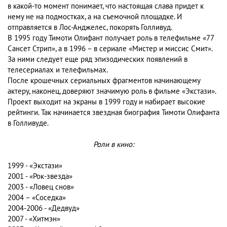
в какой-то момент понимает, что настоящая слава придет к
нему не на подмостках, а на съемочной площадке. И
отправляется в Лос-Анджелес, покорять Голливуд.
В 1995 году Тимоти Олифант получает роль в телефильме «77
Сансет Стрип», а в 1996 – в сериале «Мистер и миссис Смит».
За ними следует еще ряд эпизодических появлений в
телесериалах и телефильмах.
После крошечных сериальных фрагментов начинающему
актеру, наконец, доверяют значимую роль в фильме «Экстази».
Проект выходит на экраны в 1999 году и набирает высокие
рейтинги. Так начинается звездная биография Тимоти Олифанта
в Голливуде.
Роли в кино:
1999 - «Экстази»
2001 - «Рок-звезда»
2003 - «Ловец снов»
2004 – «Соседка»
2004-2006 - «Дедвуд»
2007 - «Хитмэн»