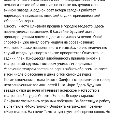
педагогическое образование, но всю жизнь трудился на
винном заводе. А родной брат актера сегодня работает
директором звукозаписывающей студии, принадлежащей
«Уорнер Бразерс».
Юность Тимоти Олифанта прошла в городке Модесто. Здесь
парень увлекся плаванием. В бассейне будущий актер
пропадал целыми днями и достиг немалых успехов. Юный
спортсмен уже начал брать медали на соревнованиях
местного и даже национального масштаба, но его величество
случай отодвинул спорт в списке приоритетов Олифанта на
задний план. Юношеская влюбленность привела Тимоти в
театральный кружок, в котором училась его девушка.
Увлечение театром заставило парня забыть обо всем на свете,
в том числе о бассейне и даже о той самой девушке.
После окончания школы Тимоти Олифант отправляется в город
неограниченных возможностей Нью-Йорк. Здесь будущая
звезда с утра до ночи оттачивает актерское мастерство в
театральной студии Уильяма Эспера. Вскоре старания
Олифанта увенчались первыми победами. За блестящую работу
в спектакле «Моногамист» Олифанта награждают премией
«Мир театра». На сцене Тимоти чувствует себя превосходно. Но