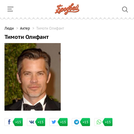
Люди
Актер
Тимоти Олифант
Тимоти Олифант
+15
+15
+15
+15
+15