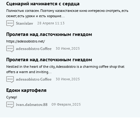
Сценарий начинается с сердца
Полностью согласен. Поэтому казахстанское кино интересно смотреть, есть
сюжет, есть уроки и есть хорошие...
Stanislav
28 Апреля 11:13
Пролетая над ласточкиным гнездом
https://adessobistro.net/
adessobistro Coffee
30 Июня, 2025
Пролетая над ласточкиным гнездом
Nestled in the heart of the city, Adessobistro is a charming coffee shop that
offers a warm and inviting...
adessobistro Coffee
30 Июня, 2025
Едоки картофеля
Cупер!
ivan.dalmatov.88
09 Февраля, 2025