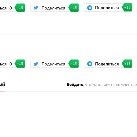
Поделиться
ться
0
Поделиться
+15
+15
+15
Поделиться
ться
0
Поделиться
+15
+15
+15
ый
Войдите
, чтобы оставить коммента