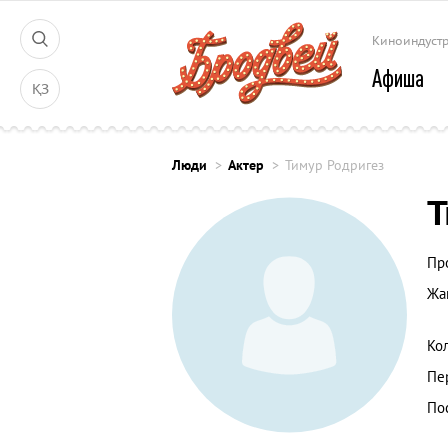
Киноиндуст
Афиша
ҚЗ
Люди
Актер
Тимур Родригез
Т
Пр
Жа
Ко
Пе
По