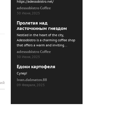
https://adessobistro.net/
adessobistro Coffee
30 Июня, 2025
Пролетая над
ласточкиным гнездом
Nestled in the heart of the city,
Adessobistro is a charming coffee shop
that offers a warm and inviting...
adessobistro Coffee
30 Июня, 2025
Едоки картофеля
Cупер!
ivan.dalmatov.88
рий
09 Февраля, 2025