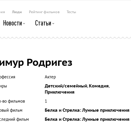
рия
Люди
Рейтинг фильмов
Тесты
Новости
Статьи
имур Родригез
офессия
Актер
нры
Детский/семейный
,
Комедия
,
Приключения
л-во фильмов
1
рвый фильм
Белка и Стрелка: Лунные приключения
следний фильм
Белка и Стрелка: Лунные приключения