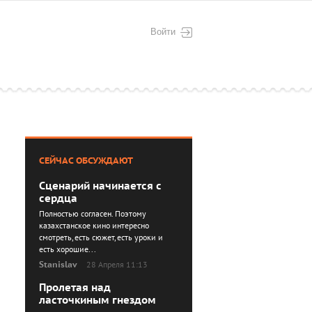
Войти
СЕЙЧАС ОБСУЖДАЮТ
Сценарий начинается с
сердца
Полностью согласен. Поэтому
казахстанское кино интересно
смотреть, есть сюжет, есть уроки и
есть хорошие...
Stanislav
28 Апреля 11:13
Пролетая над
ласточкиным гнездом