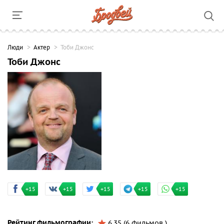
Люди
Актер
Тоби Джонс
Тоби Джонс
+15
+15
+15
+15
+15
Рейтинг фильмографии:
6.35 (6 фильмов )