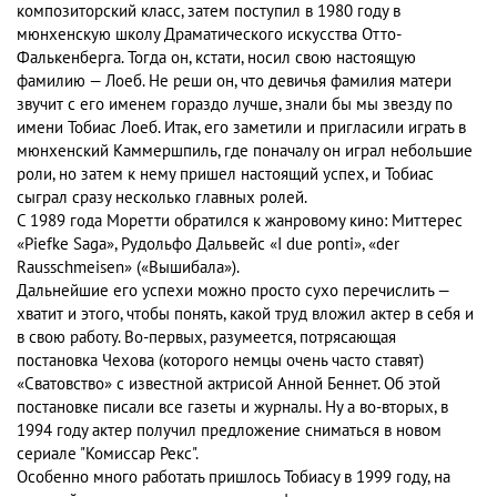
композиторский класс, затем поступил в 1980 году в
мюнхенскую школу Драматического искусства Отто-
Фалькенберга. Тогда он, кстати, носил свою настоящую
фамилию — Лоеб. Не реши он, что девичья фамилия матери
звучит с его именем гораздо лучше, знали бы мы звезду по
имени Тобиас Лоеб. Итак, его заметили и пригласили играть в
мюнхенский Каммершпиль, где поначалу он играл небольшие
роли, но затем к нему пришел настоящий успех, и Тобиас
сыграл сразу несколько главных ролей.
С 1989 года Моретти обратился к жанровому кино: Миттерес
«Piefke Saga», Рудольфо Дальвейс «I due ponti», «der
Rausschmeisen» («Вышибала»).
Дальнейшие его успехи можно просто сухо перечислить —
хватит и этого, чтобы понять, какой труд вложил актер в себя и
в свою работу. Во-первых, разумеется, потрясающая
постановка Чехова (которого немцы очень часто ставят)
«Сватовство» с известной актрисой Анной Беннет. Об этой
постановке писали все газеты и журналы. Ну а во-вторых, в
1994 году актер получил предложение сниматься в новом
сериале "Комиссар Рекс".
Особенно много работать пришлось Тобиасу в 1999 году, на