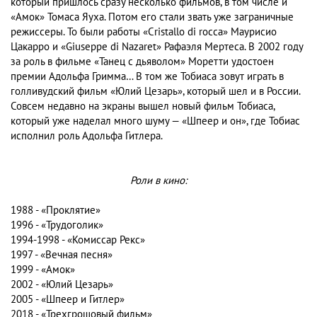
который пришлось сразу несколько фильмов, в том числе и
«Амок» Томаса Яуха. Потом его стали звать уже заграничные
режиссеры. То были работы «Cristallo di rocca» Маурисио
Цакарро и «Giuseppe di Nazaret» Рафаэля Мертеса. В 2002 году
за роль в фильме «Танец с дьяволом» Моретти удостоен
премии Адольфа Гримма… В том же Тобиаса зовут играть в
голливудский фильм «Юлий Цезарь», который шел и в России.
Совсем недавно на экраны вышел новый фильм Тобиаса,
который уже наделал много шуму — «Шпеер и он», где Тобиас
исполнил роль Адольфа Гитлера.
Роли в кино:
1988 - «Проклятие»
1996 - «Трудоголик»
1994-1998 - «Комиссар Рекс»
1997 - «Вечная песня»
1999 - «Амок»
2002 - «Юлий Цезарь»
2005 - «Шпеер и Гитлер»
2018 - «Трехгрошовый фильм»