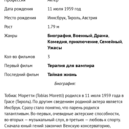
Дата рождения
11 июля 1959 год
Место рождения
Иннсбрук, Тироль, Австрия
Рост
1.79 м
Жанры
Биография
,
Военный
,
Драма
,
Комедия
,
приключение
,
Семейный
,
Ужасы
Кол-во фильмов
3
Первый фильм
Терапия для вампира
Последний фильм
Тайная жизнь
Биография:
Тобиас Моретти (Tobias Moretti) родился в 11 июля 1959 года в
Грасе (Тироль). По другим сведениям родиной актера является
Инсбрук. Сразу стало понятно, что парень родился
талантливым. Во-первых, очевидные актерские способности,
во-вторых — музыкальный слух, в-третьих — любовь к спорту.
Сначала юный гений закончил Венскую консерваторию,