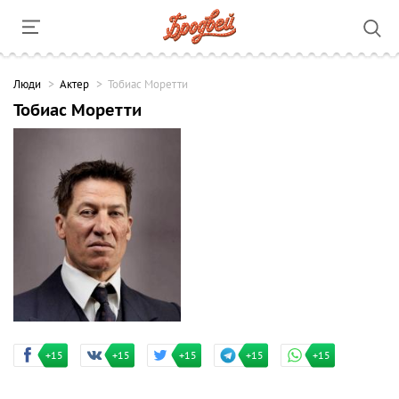
Люди
Актер
Тобиас Моретти
Тобиас Моретти
+15
+15
+15
+15
+15