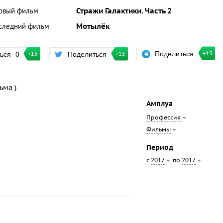
рвый фильм
Стражи Галактики. Часть 2
следний фильм
Мотылёк
Поделиться
ться
0
Поделиться
+15
+15
+15
ьма )
Амплуа
Профессия
Фильмы
Период
с
по
2017
2017