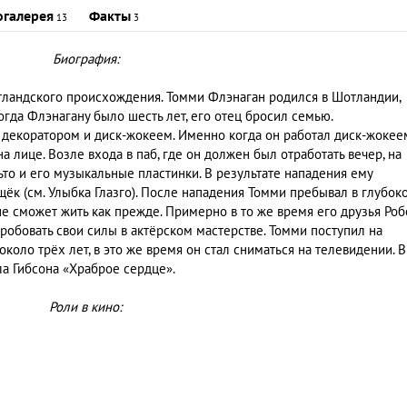
огалерея
Факты
13
3
Биография:
отландского происхождения. Томми Флэнаган родился в Шотландии,
огда Флэнагану было шесть лет, его отец бросил семью.
декоратором и диск-жокеем. Именно когда он работал диск-жокее
лице. Возле входа в паб, где он должен был отработать вечер, на
льто и его музыкальные пластинки. В результате нападения ему
ёк (см. Улыбка Глазго). После нападения Томми пребывал в глубок
не сможет жить как прежде. Примерно в то же время его друзья Роб
обовать свои силы в актёрском мастерстве. Томми поступил на
 около трёх лет, в это же время он стал сниматься на телевидении. В
а Гибсона «Храброе сердце».
Роли в кино: