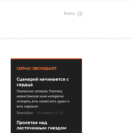
Войти
СЕЙЧАС ОБСУЖДАЮТ
Сценарий начинается с
сердца
Полностью согласен. Поэтому
казахстанское кино интересно
смотреть, есть сюжет, есть уроки и
есть хорошие...
Stanislav
28 Апреля 11:13
Пролетая над
ласточкиным гнездом