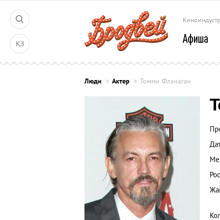
Киноиндуст
Афиша
ҚЗ
Люди
Актер
Томми Флэнаган
Т
Пр
Да
Ме
Рос
Жа
Ко