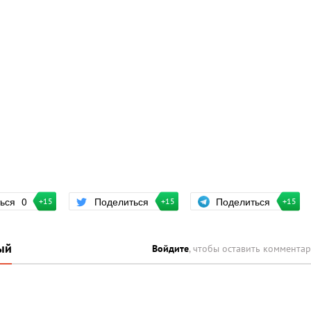
Поделиться
ться
0
Поделиться
+15
+15
+15
ый
Войдите
, чтобы оставить коммента