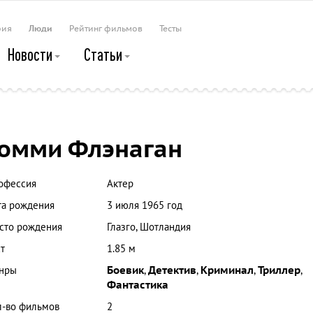
рия
Люди
Рейтинг фильмов
Тесты
Новости
Статьи
омми Флэнаган
офессия
Актер
та рождения
3 июля 1965 год
сто рождения
Глазго, Шотландия
т
1.85 м
нры
Боевик
,
Детектив
,
Криминал
,
Триллер
,
Фантастика
л-во фильмов
2