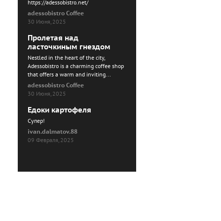
https://adessobistro.net/
adessobistro Coffee
30 Июня, 2025
Пролетая над
ласточкиным гнездом
Nestled in the heart of the city,
Adessobistro is a charming coffee shop
that offers a warm and inviting...
adessobistro Coffee
30 Июня, 2025
Едоки картофеля
Cупер!
ivan.dalmatov.88
09 Февраля, 2025