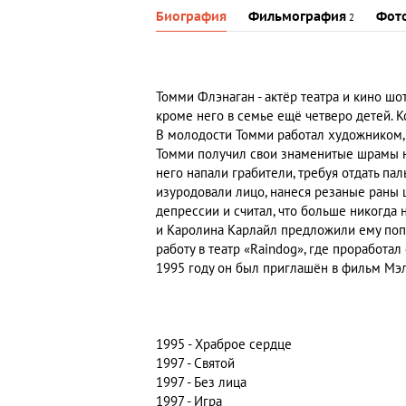
Биография
Фильмография
Фот
2
Томми Флэнаган - актёр театра и кино ш
кроме него в семье ещё четверо детей. К
В молодости Томми работал художником, 
Томми получил свои знаменитые шрамы на 
него напали грабители, требуя отдать па
изуродовали лицо, нанеся резаные раны щ
депрессии и считал, что больше никогда 
и Каролина Карлайл предложили ему попр
работу в театр «Raindog», где проработал
1995 году он был приглашён в фильм Мэл
1995 - Храброе сердце
1997 - Святой
1997 - Без лица
1997 - Игра