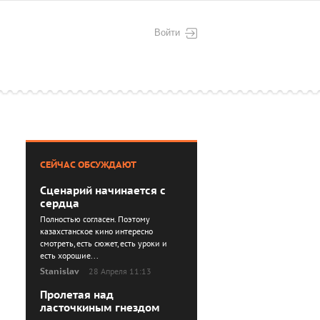
Войти
СЕЙЧАС ОБСУЖДАЮТ
Сценарий начинается с
сердца
Полностью согласен. Поэтому
казахстанское кино интересно
смотреть, есть сюжет, есть уроки и
есть хорошие...
Stanislav
28 Апреля 11:13
Пролетая над
ласточкиным гнездом