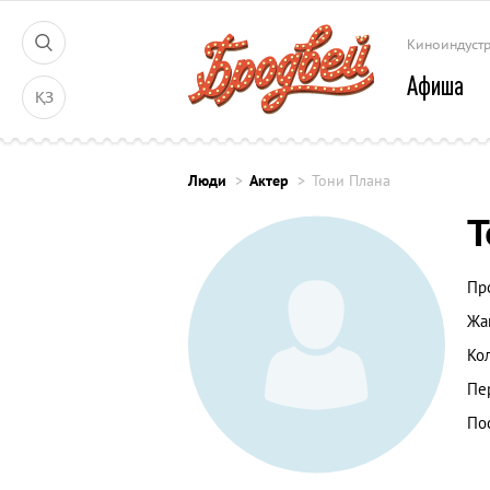
Киноиндуст
Афиша
ҚЗ
Люди
Актер
Тони Плана
Т
Пр
Жа
Ко
Пе
По