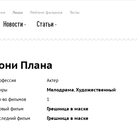
рия
Люди
Рейтинг фильмов
Тесты
Новости
Статьи
они Плана
офессия
Актер
нры
Мелодрама
,
Художественный
л-во фильмов
1
рвый фильм
Грешница в маске
следний фильм
Грешница в маске