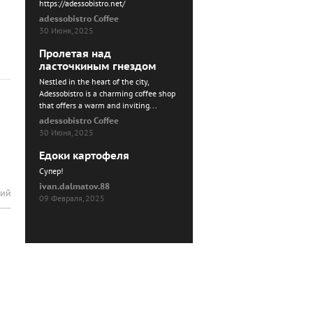
https://adessobistro.net/
adessobistro Coffee
30 Июня, 2025
Пролетая над
ласточкиным гнездом
Nestled in the heart of the city,
Adessobistro is a charming coffee shop
that offers a warm and inviting...
adessobistro Coffee
30 Июня, 2025
Едоки картофеля
Cупер!
ivan.dalmatov.88
рий
09 Февраля, 2025