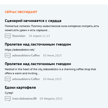
СЕЙЧАС ОБСУЖДАЮТ
Сценарий начинается с сердца
Полностью согласен. Поэтому казахстанское кино интересно смотреть, есть
сюжет, есть уроки и есть хорошие...
Stanislav
28 Апреля 11:13
Пролетая над ласточкиным гнездом
https://adessobistro.net/
adessobistro Coffee
30 Июня, 2025
Пролетая над ласточкиным гнездом
Nestled in the heart of the city, Adessobistro is a charming coffee shop that
offers a warm and inviting...
adessobistro Coffee
30 Июня, 2025
Едоки картофеля
Cупер!
ivan.dalmatov.88
09 Февраля, 2025