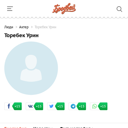
Люди
Актер
Торебек Урин
Торебек Урин
+15
+15
+15
+15
+15