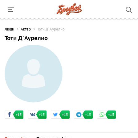
Люди
Актер
Тоти Д`Аурелио
Тоти Д`Аурелио
+15
+15
+15
+15
+15