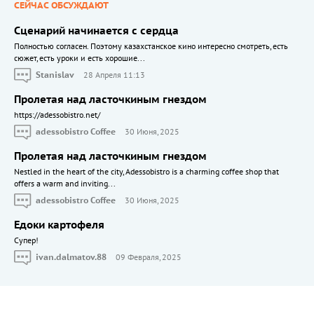
СЕЙЧАС ОБСУЖДАЮТ
Сценарий начинается с сердца
Полностью согласен. Поэтому казахстанское кино интересно смотреть, есть
сюжет, есть уроки и есть хорошие...
Stanislav
28 Апреля 11:13
Пролетая над ласточкиным гнездом
https://adessobistro.net/
adessobistro Coffee
30 Июня, 2025
Пролетая над ласточкиным гнездом
Nestled in the heart of the city, Adessobistro is a charming coffee shop that
offers a warm and inviting...
adessobistro Coffee
30 Июня, 2025
Едоки картофеля
Cупер!
ivan.dalmatov.88
09 Февраля, 2025